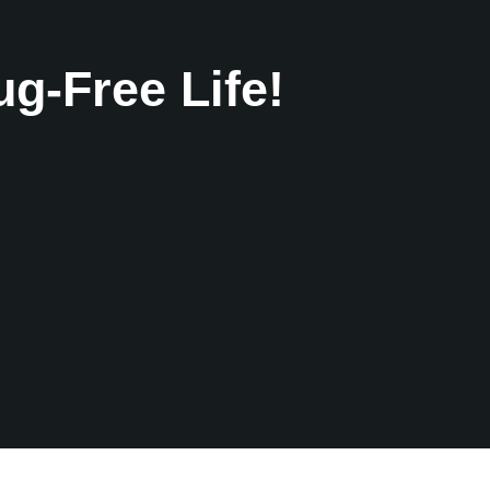
g-Free Life!
।