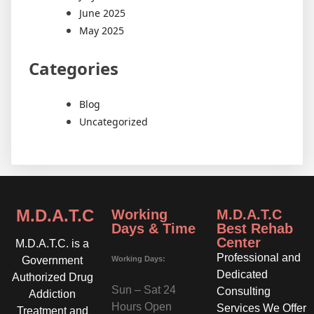
June 2025
May 2025
Categories
Blog
Uncategorized
M.D.A.T.C
Working
M.D.A.T.C
Days & Time
Best Rehab
Center
M.D.A.T.C. is a
Professional and
Working Days:
Government
Dedicated
Authorized Drug
Sun – Sat 24
Consulting
Addiction
Hours Open
Services We Offer
Treatment and