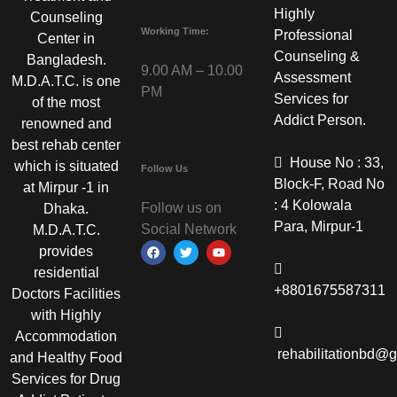
Highly
Counseling
Working Time:
Professional
Center in
Counseling &
Bangladesh.
9.00 AM – 10.00
Assessment
M.D.A.T.C. is one
PM
Services for
of the most
Addict Person.
renowned and
best rehab center
House No : 33,
which is situated
Follow Us
Block-F, Road No
at Mirpur -1 in
: 4 Kolowala
Follow us on
Dhaka.
Para, Mirpur-1
Social Network
M.D.A.T.C.
provides
residential
+8801675587311
Doctors Facilities
with Highly
Accommodation
rehabilitationbd@
and Healthy Food
Services for Drug