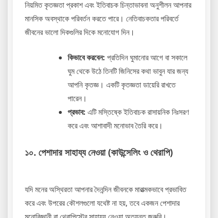
নিয়মিত কৃতজ্ঞতা প্রকাশ এবং ইতিবাচক চিন্তাভাবনা অনুশীলন আপনার
মানসিক অবস্থাকে পরিবর্তন করতে পারে। নেতিবাচকতার পরিবর্তে
জীবনের ভালো দিকগুলির দিকে মনোযোগ দিন।
কিভাবে করবেন:
প্রতিদিন ঘুমানোর আগে বা সকালে
ঘুম থেকে উঠে তিনটি জিনিসের কথা ভাবুন যার জন্য
আপনি কৃতজ্ঞ। একটি কৃতজ্ঞতা ডায়েরি রাখতে
পারেন।
প্রভাব:
এটি মস্তিষ্কে ইতিবাচক রাসায়নিক নিঃসরণ
করে এবং আশাবাদী মনোভাব তৈরি করে।
১০. পেশাদার সাহায্য নেওয়া (কাউন্সেলিং ও থেরাপি)
যদি মনের অস্থিরতা আপনার দৈনন্দিন জীবনকে মারাত্মকভাবে প্রভাবিত
করে এবং উপরের কৌশলগুলো যথেষ্ট না হয়, তবে একজন পেশাদার
মনোবিজ্ঞানী বা থেরাপিস্টের সাহায্য নেওয়া অত্যন্ত জরুরি।