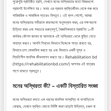
পুরোপুরি প্রতিষ্ঠিত হয়নি, সেখানে মনের অস্থিরতার মতো বিষয়গুলো
প্রায়শই উপেক্ষিত হয়। অথচ এর প্রভাব ব্যক্তিজীবন থেকে শুরু করে
পারিবারিক ও সামাজিক স্তরেও বিস্তৃত। এই ব্লগ পোস্টে, আমরা
মনের অস্থিরতার গভীরতম কারণগুলো অনুসন্ধান করব, এর লক্ষণগুলো
চিহ্নিত করব এবং সবচেয়ে গুরুত্বপূর্ণ, বৈজ্ঞানিকভাবে প্রমাণিত ১০টি
কার্যকর কৌশল জানাব যা আপনাকে এই অস্থিরতা থেকে মুক্তি পেতে
সাহায্য করবে। আপনি শিখবেন কিভাবে নিজেকে শান্ত রাখতে হয়,
কিভাবে চাপ মোকাবিলা করতে হয় এবং কিভাবে একটি সুস্থ ও
স্থিতিশীল মানসিক জীবনযাপন করতে হয়। Rehabilitation bd
(https://rehabilitationbd.com/) আপনার এই যাত্রায়
পাশে থাকতে প্রস্তুত।
মনের অস্থিরতা কী? – একটি বিস্তারিত সংজ্ঞা
মনের অস্থিরতা বলতে এক ধরনের মানসিক অস্বস্তি বা অশান্তিকে
বোঝায়, যেখানে ব্যক্তি কোনো নির্দিষ্ট কারণ ছাড়াই উদ্বিগ্ন, চঞ্চল বা