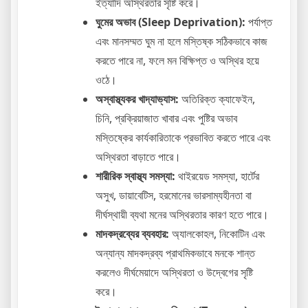
ইত্যাদি অস্থিরতার সৃষ্টি করে।
ঘুমের অভাব (Sleep Deprivation):
পর্যাপ্ত
এবং মানসম্মত ঘুম না হলে মস্তিষ্ক সঠিকভাবে কাজ
করতে পারে না, ফলে মন বিক্ষিপ্ত ও অস্থির হয়ে
ওঠে।
অস্বাস্থ্যকর খাদ্যাভ্যাস:
অতিরিক্ত ক্যাফেইন,
চিনি, প্রক্রিয়াজাত খাবার এবং পুষ্টির অভাব
মস্তিষ্কের কার্যকারিতাকে প্রভাবিত করতে পারে এবং
অস্থিরতা বাড়াতে পারে।
শারীরিক স্বাস্থ্য সমস্যা:
থাইরয়েড সমস্যা, হার্টের
অসুখ, ডায়াবেটিস, হরমোনের ভারসাম্যহীনতা বা
দীর্ঘস্থায়ী ব্যথা মনের অস্থিরতার কারণ হতে পারে।
মাদকদ্রব্যের ব্যবহার:
অ্যালকোহল, নিকোটিন এবং
অন্যান্য মাদকদ্রব্য প্রাথমিকভাবে মনকে শান্ত
করলেও দীর্ঘমেয়াদে অস্থিরতা ও উদ্বেগের সৃষ্টি
করে।