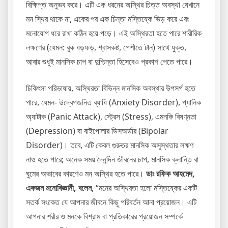
বিক্ষিপ্ত অনুভব করে। এটি এক ধরনের অস্থির চিত্ত অবস্থা যেখানে
মন স্থির থাকে না, একের পর এক চিন্তা মস্তিষ্কে ভিড় করে এবং
মনোযোগ ধরে রাখা কঠিন হয়ে পড়ে। এই অস্থিরতা হতে পারে শারীরিক
লক্ষণের (যেমন: বুক ধড়ফড়, শ্বাসকষ্ট, পেশীতে টান) সাথে যুক্ত,
আবার শুধুই মানসিক চাপ বা দুশ্চিন্তা হিসেবেও প্রকাশ পেতে পারে।
চিকিৎসা পরিভাষায়, অস্থিরতা বিভিন্ন মানসিক অবস্থার উপসর্গ হতে
পারে, যেমন- উদ্বেগজনিত ব্যাধি (Anxiety Disorder), প্যানিক
অ্যাটাক (Panic Attack), স্ট্রেস (Stress), এমনকি বিষণ্নতা
(Depression) বা বাইপোলার ডিসঅর্ডার (Bipolar
Disorder)। তবে, এটি কেবল গুরুতর মানসিক অসুস্থতার লক্ষণ
নাও হতে পারে; অনেক সময় দৈনন্দিন জীবনের চাপ, মানসিক ক্লান্তি বা
ঘুমের অভাবের কারণেও মন অস্থির হতে পারে।
ডাঃ রফিক আহমেদ,
একজন মনোবিজ্ঞানী, বলেন
, “মনের অস্থিরতা হলো মস্তিষ্কের একটি
সতর্ক সংকেত যে আপনার জীবনে কিছু পরিবর্তন আনা প্রয়োজন। এটি
আপনার শরীর ও মনকে বিশ্রাম বা প্রতিকারের প্রয়োজন সম্পর্কে