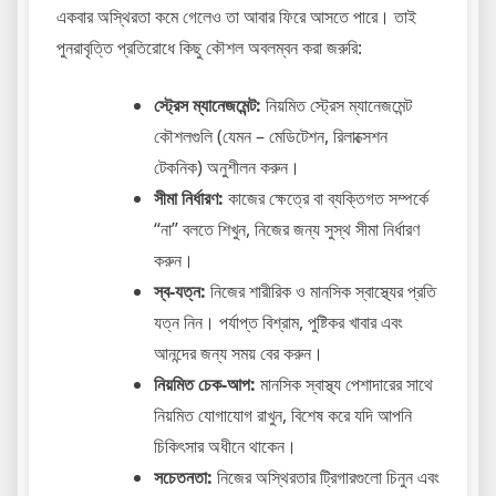
একবার অস্থিরতা কমে গেলেও তা আবার ফিরে আসতে পারে। তাই
পুনরাবৃত্তি প্রতিরোধে কিছু কৌশল অবলম্বন করা জরুরি:
স্ট্রেস ম্যানেজমেন্ট:
নিয়মিত স্ট্রেস ম্যানেজমেন্ট
কৌশলগুলি (যেমন – মেডিটেশন, রিলাক্সেশন
টেকনিক) অনুশীলন করুন।
সীমা নির্ধারণ:
কাজের ক্ষেত্রে বা ব্যক্তিগত সম্পর্কে
“না” বলতে শিখুন, নিজের জন্য সুস্থ সীমা নির্ধারণ
করুন।
স্ব-যত্ন:
নিজের শারীরিক ও মানসিক স্বাস্থ্যের প্রতি
যত্ন নিন। পর্যাপ্ত বিশ্রাম, পুষ্টিকর খাবার এবং
আনন্দের জন্য সময় বের করুন।
নিয়মিত চেক-আপ:
মানসিক স্বাস্থ্য পেশাদারের সাথে
নিয়মিত যোগাযোগ রাখুন, বিশেষ করে যদি আপনি
চিকিৎসার অধীনে থাকেন।
সচেতনতা:
নিজের অস্থিরতার ট্রিগারগুলো চিনুন এবং