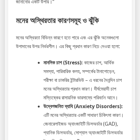
জানানোর একটি উপায়।”
মনের অস্থিরতার কারণসমূহ ও ঝুঁকি
মনের অস্থিরতা বিভিন্ন কারণে হতে পারে এবং এর ঝুঁকি অনেকগুলো
উপাদানের উপর নির্ভরশীল। এর কিছু প্রধান কারণ নিচে দেওয়া হলো:
মানসিক চাপ (Stress):
কাজের চাপ, আর্থিক
সমস্যা, পারিবারিক কলহ, সম্পর্কের টানাপোড়েন,
পরীক্ষা বা চাকরির ইন্টারভিউ – এ ধরনের দৈনন্দিন চাপ
মনের অস্থিরতার প্রধান কারণ। দীর্ঘমেয়াদী চাপ
মস্তিষ্কের রাসায়নিক ভারসাম্যে পরিবর্তন আনে।
উদ্বেগজনিত ব্যাধি (Anxiety Disorders):
এটি মনের অস্থিরতার একটি সাধারণ চিকিৎসা কারণ।
জেনারেলাইজড অ্যাংজাইটি ডিসঅর্ডার (GAD),
প্যানিক ডিসঅর্ডার, সোশ্যাল অ্যাংজাইটি ডিসঅর্ডার