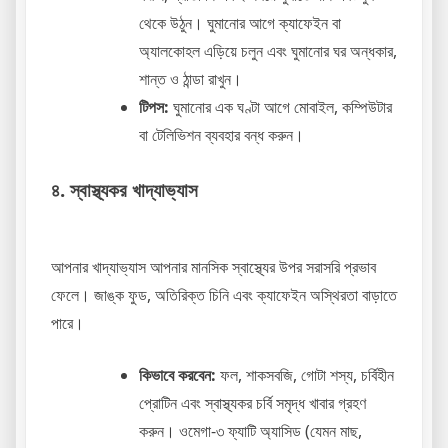
থেকে উঠুন। ঘুমানোর আগে ক্যাফেইন বা
অ্যালকোহল এড়িয়ে চলুন এবং ঘুমানোর ঘর অন্ধকার,
শান্ত ও ঠান্ডা রাখুন।
টিপস:
ঘুমানোর এক ঘণ্টা আগে মোবাইল, কম্পিউটার
বা টেলিভিশন ব্যবহার বন্ধ করুন।
৪. স্বাস্থ্যকর খাদ্যাভ্যাস
আপনার খাদ্যাভ্যাস আপনার মানসিক স্বাস্থ্যের উপর সরাসরি প্রভাব
ফেলে। জাঙ্ক ফুড, অতিরিক্ত চিনি এবং ক্যাফেইন অস্থিরতা বাড়াতে
পারে।
কিভাবে করবেন:
ফল, শাকসবজি, গোটা শস্য, চর্বিহীন
প্রোটিন এবং স্বাস্থ্যকর চর্বি সমৃদ্ধ খাবার গ্রহণ
করুন। ওমেগা-৩ ফ্যাটি অ্যাসিড (যেমন মাছ,