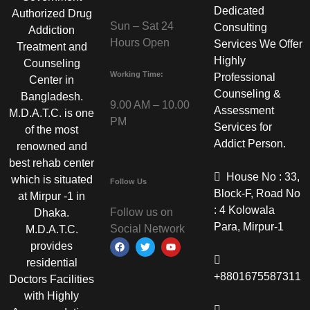
Dedicated
Authorized Drug
Sun – Sat 24
Consulting
Addiction
Hours Open
Services We Offer
Treatment and
Highly
Counseling
Working Time:
Professional
Center in
Counseling &
Bangladesh.
9.00 AM – 10.00
Assessment
M.D.A.T.C. is one
PM
Services for
of the most
Addict Person.
renowned and
best rehab center
House No : 33,
which is situated
Follow Us
Block-F, Road No
at Mirpur -1 in
: 4 Kolowala
Follow us on
Dhaka.
Para, Mirpur-1
Social Network
M.D.A.T.C.
provides
residential
+8801675587311
Doctors Facilities
with Highly