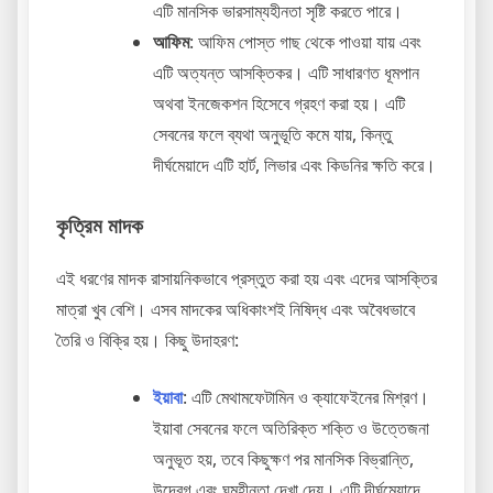
এটি মানসিক ভারসাম্যহীনতা সৃষ্টি করতে পারে।
আফিম
: আফিম পোস্ত গাছ থেকে পাওয়া যায় এবং
এটি অত্যন্ত আসক্তিকর। এটি সাধারণত ধূমপান
অথবা ইনজেকশন হিসেবে গ্রহণ করা হয়। এটি
সেবনের ফলে ব্যথা অনুভূতি কমে যায়, কিন্তু
দীর্ঘমেয়াদে এটি হার্ট, লিভার এবং কিডনির ক্ষতি করে।
কৃত্রিম মাদক
এই ধরণের মাদক রাসায়নিকভাবে প্রস্তুত করা হয় এবং এদের আসক্তির
মাত্রা খুব বেশি। এসব মাদকের অধিকাংশই নিষিদ্ধ এবং অবৈধভাবে
তৈরি ও বিক্রি হয়। কিছু উদাহরণ:
ইয়াবা
: এটি মেথামফেটামিন ও ক্যাফেইনের মিশ্রণ।
ইয়াবা সেবনের ফলে অতিরিক্ত শক্তি ও উত্তেজনা
অনুভূত হয়, তবে কিছুক্ষণ পর মানসিক বিভ্রান্তি,
উদ্বেগ এবং ঘুমহীনতা দেখা দেয়। এটি দীর্ঘমেয়াদে