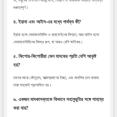
না, ওষুধের পাশাপাশি কাউন্সেলিং, থেরাপি ও সামাজিক সহায়তা অত্যন্ত
গুরুত্বপূর্ণ।
৪. ইয়াবা এবং আইস-এর মধ্যে পার্থক্য কী?
ইয়াবা হলো মেথামফেটামিন ও ক্যাফেইনের মিশ্রণ, আর আইস হলো
মেথামফেটামিনের বিশুদ্ধ রূপ, যা আরও বেশি ক্ষতিকর।
৫. কিশোর-কিশোরীরা কেন মাদকের প্রতি বেশি আকৃষ্ট
হয়?
তাদের মাঝে কৌতূহল, আত্মপ্রমাণের ইচ্ছা, এবং মানসিক চাপ থাকায়
তারা সহজেই প্রলোভিত হয়।
৬. একজন মাদকাসক্তকে কিভাবে সহানুভূতির সঙ্গে সাহায্য
করা যায়?