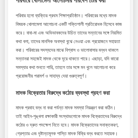
পরিবারে খোলামেলা আলোচনার পরিবেশ তৈরি করা
পরিবার হলো ব্যক্তির প্রথম শিক্ষাপ্রতিষ্ঠান। পরিবারের মধ্যে মাদক
বিষয়ক খোলামেলা আলোচনা একটি শক্তিশালী প্রতিরোধক হিসেবে কাজ
করে। বাবা-মা এবং অভিভাবকদের উচিত তাদের সন্তানের সঙ্গে নিয়মিত
কথা বলা, তাদের মানসিক অবস্থা বুঝে নেওয়া এবং প্রয়োজনে সহায়তা
করা। পরিবারের সদস্যদের মাঝে বিশ্বাস ও ভালোবাসার বন্ধন থাকলে
সন্তানরা সহজেই মাদক থেকে দূরে থাকতে পারে। এছাড়া, যদি কারো
সমস্যার কথা শুনতে পারি, তাহলে তার সঙ্গে মন খুলে আলোচনা করে
প্রয়োজনীয় পরামর্শ ও সাহায্য দেয়া গুরুত্বপূর্ণ।
মাদক বিক্রেতার বিরুদ্ধে কঠোর ব্যবস্থা গ্রহণ করা
মাদক প্রবাহ বন্ধ না করা পর্যন্ত মাদক সমস্যা নিয়ন্ত্রণ করা কঠিন।
তাই আইন-শৃঙ্খলা রক্ষাকারী সংস্থাগুলোকে মাদক বিক্রেতাদের বিরুদ্ধে
কঠোর ও দ্রুত পদক্ষেপ নিতে হবে। মাদক বিক্রেতাদের সনাক্তকরণ,
গ্রেপ্তার এবং দৃষ্টান্তমূলক শাস্তি মাদক বিক্রি বন্ধ করতে সহায়ক।