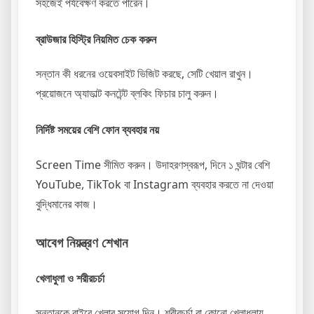
সহজেই পর্যবেক্ষণ করতে পারেন।
ব্রাউজার হিস্ট্রি নিয়মিত চেক করুন
সন্তান কী ধরনের ওয়েবসাইট ভিজিট করছে, সেটি খেয়াল রাখুন।
প্রয়োজনে অ্যাডাল্ট কনটেন্ট ব্লকিং ফিচার চালু করুন।
নির্দিষ্ট সময়ের বেশি ফোন ব্যবহার নয়
Screen Time সীমিত করুন। উদাহরণস্বরূপ, দিনে ১ ঘন্টার বেশি
YouTube, TikTok বা Instagram ব্যবহার করতে না দেওয়া
বুদ্ধিমানের কাজ।
আবেগ নিয়ন্ত্রণ শেখান
খেলাধুলা ও শরীরচর্চা
সন্তানকে বাইরে খেলার সুযোগ দিন। শরীরচর্চা বা কোনো খেলাধুলায়