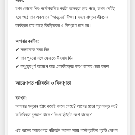
কারণ:
যখন কোনো শিশু পর্নোগ্রাফির প্রতি আসক্ত হয়ে পড়ে, তখন সেটিই
হয়ে ওঠে তার একমাত্র “আনন্দের” উৎস। ফলে বাস্তব জীবনের
কার্যক্রম তার কাছে বিরক্তিকর ও নিষ্প্রাণ মনে হয়।
আপনার করণীয়:
✔ সন্তানকে সময় দিন
✔ তার পুরনো শখে ফেরাতে উৎসাহ দিন
✔ বন্ধুত্বপূর্ণ আলাপে তার একাকীত্বের কারণ জানার চেষ্টা করুন
আচরণগত পরিবর্তন ও বিষণ্ণতা
ব্যাখ্যা:
আপনার সন্তান হঠাৎ করেই বদলে গেছে? আগের মতো প্রাণবন্ত নয়?
অতিরিক্ত চুপচাপ থাকে? কিংবা হুটহাট রেগে যাচ্ছে?
এই ধরনের আচরণগত পরিবর্তন অনেক সময় পর্নোগ্রাফির প্রতি গোপন