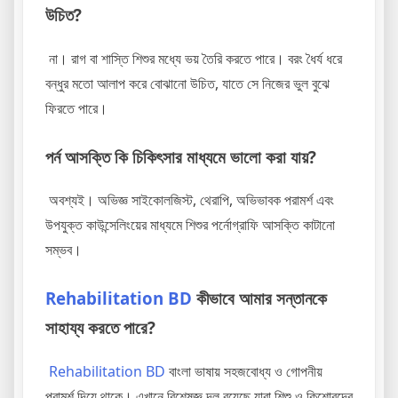
উচিত?
না। রাগ বা শাস্তি শিশুর মধ্যে ভয় তৈরি করতে পারে। বরং ধৈর্য ধরে
বন্ধুর মতো আলাপ করে বোঝানো উচিত, যাতে সে নিজের ভুল বুঝে
ফিরতে পারে।
পর্ন আসক্তি কি চিকিৎসার মাধ্যমে ভালো করা যায়?
অবশ্যই। অভিজ্ঞ সাইকোলজিস্ট, থেরাপি, অভিভাবক পরামর্শ এবং
উপযুক্ত কাউন্সেলিংয়ের মাধ্যমে শিশুর পর্নোগ্রাফি আসক্তি কাটানো
সম্ভব।
Rehabilitation BD
কীভাবে আমার সন্তানকে
সাহায্য করতে পারে?
Rehabilitation BD
বাংলা ভাষায় সহজবোধ্য ও গোপনীয়
পরামর্শ দিয়ে থাকে। এখানে বিশেষজ্ঞ দল রয়েছে যারা শিশু ও কিশোরদের