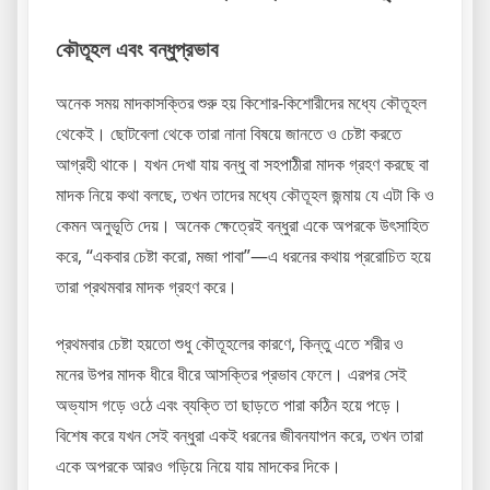
কৌতূহল এবং বন্ধুপ্রভাব
অনেক সময় মাদকাসক্তির শুরু হয় কিশোর-কিশোরীদের মধ্যে কৌতূহল
থেকেই। ছোটবেলা থেকে তারা নানা বিষয়ে জানতে ও চেষ্টা করতে
আগ্রহী থাকে। যখন দেখা যায় বন্ধু বা সহপাঠীরা মাদক গ্রহণ করছে বা
মাদক নিয়ে কথা বলছে, তখন তাদের মধ্যে কৌতূহল জন্মায় যে এটা কি ও
কেমন অনুভূতি দেয়। অনেক ক্ষেত্রেই বন্ধুরা একে অপরকে উৎসাহিত
করে, “একবার চেষ্টা করো, মজা পাবা”—এ ধরনের কথায় প্ররোচিত হয়ে
তারা প্রথমবার মাদক গ্রহণ করে।
প্রথমবার চেষ্টা হয়তো শুধু কৌতূহলের কারণে, কিন্তু এতে শরীর ও
মনের উপর মাদক ধীরে ধীরে আসক্তির প্রভাব ফেলে। এরপর সেই
অভ্যাস গড়ে ওঠে এবং ব্যক্তি তা ছাড়তে পারা কঠিন হয়ে পড়ে।
বিশেষ করে যখন সেই বন্ধুরা একই ধরনের জীবনযাপন করে, তখন তারা
একে অপরকে আরও গড়িয়ে নিয়ে যায় মাদকের দিকে।