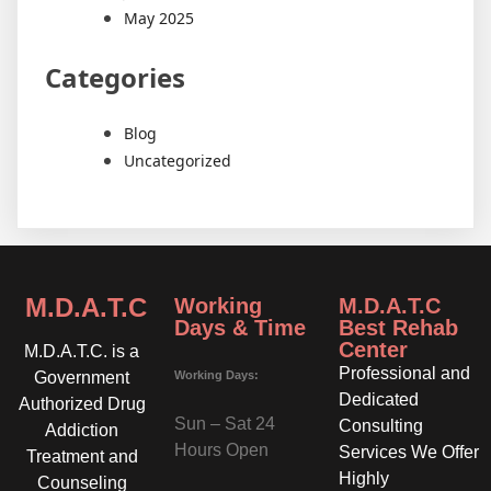
May 2025
Categories
Blog
Uncategorized
M.D.A.T.C
Working
M.D.A.T.C
Days & Time
Best Rehab
Center
M.D.A.T.C. is a
Professional and
Working Days:
Government
Dedicated
Authorized Drug
Sun – Sat 24
Consulting
Addiction
Hours Open
Services We Offer
Treatment and
Highly
Counseling