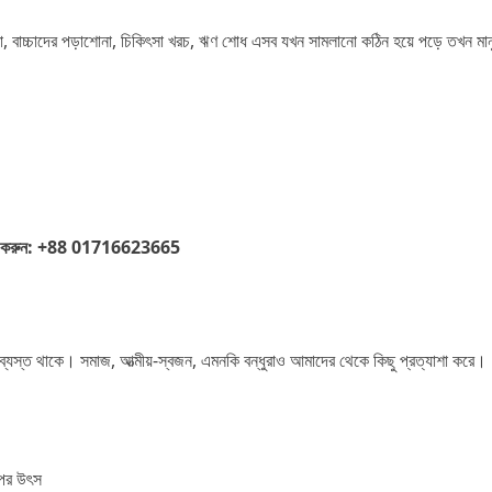
, বাচ্চাদের পড়াশোনা, চিকিৎসা খরচ, ঋণ শোধ এসব যখন সামলানো কঠিন হয়ে পড়ে তখন মানু
ন: কল করুন: +88 01716623665
ব্যস্ত থাকে। সমাজ, আত্মীয়-স্বজন, এমনকি বন্ধুরাও আমাদের থেকে কিছু প্রত্যাশা করে।
ের উৎস