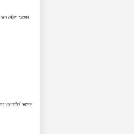
 হলে স্ট্রেস হরমোন
ুলো ‘ডোপামিন’ হরমোন